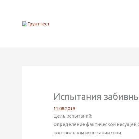
Перейти
к
содержимому
Испытания забивн
11.08.2019
Цель испытаний:
Определение фактической несущей сп
контрольном испытании сваи.