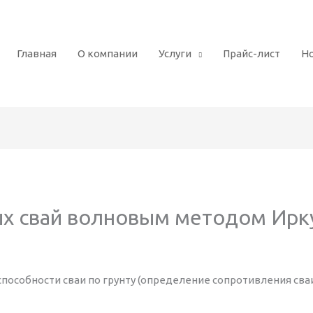
Главная
О компании
Услуги
Прайс-лист
Н
ых свай волновым методом Ирк
особности сваи по грунту (определение сопротивления сваи