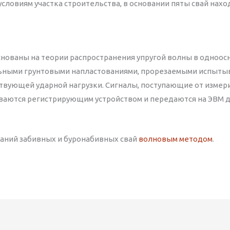
словиям участка строительства, в основании пяты свай нахо
снованы на теории распространения упругой волны в одноос
льными грунтовыми напластованиями, прорезаемыми испытыв
ствующей ударной нагрузки. Сигналы, поступающие от изме
ваются регистрирующим устройством и передаются на ЭВМ
аний забивных и буронабивных свай
волновым методом
.