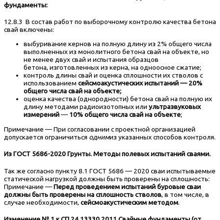
фундаменты:
12.8.3 В состав работ по выборочному контролю качества бетона
свай включены:
выбуривание кернов на полную длину из 2% общего числа
выполненных из монолитного бетона свай на объекте, но
не менее двух свай и испытания образцов
бетона, изготовленных из керна, на одноосное сжатие;
контроль длины свай и оценка сплошности их стволов с
использованием
сейсмоакустических испытаний
— 20%
общего числа свай на объекте;
оценка качества (однородности) бетона свай на полную их
длину методами радиоизотопных или
ультразвуковых
измерений
—
10% общего числа свай на объекте
;
Примечание — При согласовании с проектной организацией
допускается ограничиться
одним
из указанных способов контроля.
Из ГОСТ 5686-2020 Грунты. Методы полевых испытаний сваями.
Так же согласно пункту 8.1 ГОСТ 5686 — 2020 сваи испытываемые
статической нагрузкой должны быть проверены на сплошность:
Примечание —
Перед проведением испытаний буровые сваи
должны быть проверены на сплошность стволов
, в том числе, в
случае необходимости,
сейсмоакустическим методом
.
Изменение № 1 к СП 24.13330.2011 Свайные фундаменты (от