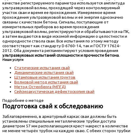
качестве регистрируемого параметра используется амплитуда
ультразвуковой волны, проходящей через контролируемый
участок сваи и время ее прохождения. Измеряемое время
прохождения ультразвуковой волны и её энергия однозначно
связаны с качеством бетона. Сигналы, поступающие от
измерительных приборов во время прохождения
ультразвуковой волны, регистрируются и обрабатываются на ПК,
а затем выдаются в виде искомой информации о целостности и
однородности ствола сваи. Все испытания по этому методу
соответствуют как стандарту D 6760-14, так и ГОСТУ 17624-
2012. Оба документа регламентируют условия проведения
ультразвуковых испытаний сплошности и прочности бетона
.
Наши услуги
Статические испытания свай
Динамические испытания свай
Штамповые испытания грунтов
Волновой метод испытания свай
Метод Остерберга (МПГД)
Сейсмоакустическая дефектоскопия свай
Подробнее о методе
Подготовка свай к обследованию
Заблаговременно, в арматурный каркас сваи должны быть
установлены специальные металлические трубки доступа
диаметром 57 мм располагающиеся крест-накрест в количестве
не менее четырёх трубок на каждую сваю. С обеих сторон трубки