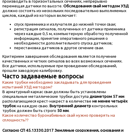
производить в горизонтальных сечениях, непрерывно
перемещая датчики по высоте.
Обследования свай методом УЗД
должно состоять из нескольких последовательно выполняемых
циклов, каждый из которых включает:
спуск приемника и излучателя до нижней точки сваи;
регистрация сигналов, полученных от датчика-приемника
через каждые 0,5 м, компьютерную обработку полученной
информации, принятие оперативного решения о
необходимости дополнительного спуска датчиков;
перестановка датчиков в другое сечение сваи.
Критерием завершения обследования является получение
качественных и четких сигналов во всех возможных сечениях.
Все датчики, используемые при проведении обследований,
прошли заводскую калибровку.
Часто задаваемые вопросы
Какие трубки необходимо закладывать для проведения
испытаний УЗД методом?
В арматурный каркас сваи должны быть установлены
специальные металлические трубки доступа
диаметром 57 мм
располагающиеся крест-накрест в количестве
не менее четырёх
трубок
на каждую сваю.
Внутренний диаметр
контрольных
трубок должен быть строго
50 мм
.
Какое количество буронабивных свай нужно проверять на
сплошность??
Согласно СП 45.13330.2017 Земляные сооружения, основания и