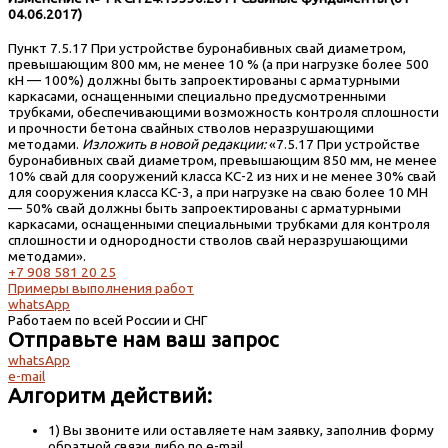
04.06.2017)
Пункт 7.5.17 При устройстве буронабивных свай диаметром,
превышающим 800 мм, не менее 10 % (а при нагрузке более 500
кН — 100%) должны быть запроектированы с арматурными
каркасами, оснащенными специально предусмотренными
трубками, обеспечивающими возможность контроля сплошности
и прочности бетона свайных стволов неразрушающими
методами.
Изложить в новой редакции:
«7.5.17 При устройстве
буронабивных свай диаметром, превышающим 850 мм, не менее
10% свай для сооружений класса КС-2 из них и не менее 30% свай
для сооружения класса КС-3, а при нагрузке на сваю более 10 МН
— 50% свай должны быть запроектированы с арматурными
каркасами, оснащенными специальными трубками для контроля
сплошности и однородности стволов свай неразрушающими
методами».
+7 908 581 20 25
Примеры выполнения работ
whatsApp
Работаем по всей России и СНГ
Отправьте нам ваш запрос
whatsApp
e-mail
Алгоритм действий:
1) Вы звоните или оставляете нам заявку, заполнив форму
обратной связи либо по e-mail